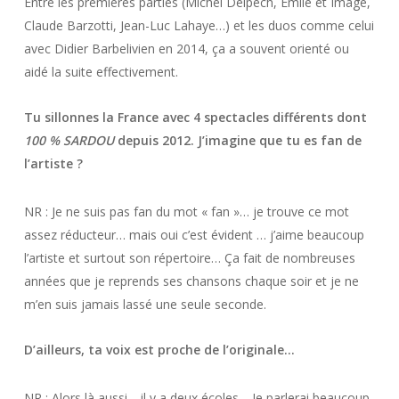
Entre les premières parties (Michel Delpech, Emile et Image,
Claude Barzotti, Jean-Luc Lahaye…) et les duos comme celui
avec Didier Barbelivien en 2014, ça a souvent orienté ou
aidé la suite effectivement.
Tu sillonnes la France avec 4 spectacles différents dont
100 % SARDOU
depuis 2012. J’imagine que tu es fan de
l’artiste ?
NR : Je ne suis pas fan du mot « fan »… je trouve ce mot
assez réducteur… mais oui c’est évident … j’aime beaucoup
l’artiste et surtout son répertoire… Ça fait de nombreuses
années que je reprends ses chansons chaque soir et je ne
m’en suis jamais lassé une seule seconde.
D’ailleurs, ta voix est proche de l’originale…
NR : Alors là aussi… il y a deux écoles… Je parlerai beaucoup