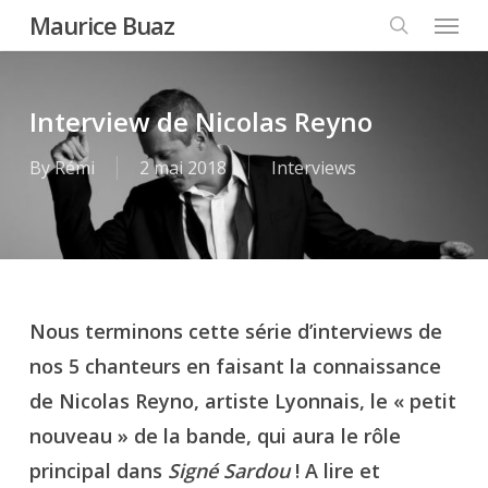
Menu
Skip
Maurice Buaz
to
search
main
content
Interview de Nicolas Reyno
By
Rémi
2 mai 2018
Interviews
Nous terminons cette série d’interviews de
nos 5 chanteurs en faisant la connaissance
de Nicolas Reyno, artiste Lyonnais, le « petit
nouveau » de la bande, qui aura le rôle
principal dans
Signé Sardou
! A lire et